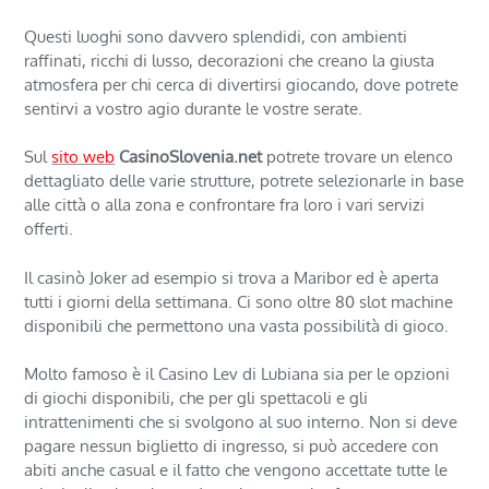
Questi luoghi sono davvero splendidi, con ambienti
raffinati, ricchi di lusso, decorazioni che creano la giusta
atmosfera per chi cerca di divertirsi giocando, dove potrete
sentirvi a vostro agio durante le vostre serate.
Sul
sito web
CasinoSlovenia.net
potrete trovare un elenco
dettagliato delle varie strutture, potrete selezionarle in base
alle città o alla zona e confrontare fra loro i vari servizi
offerti.
Il casinò Joker ad esempio si trova a Maribor ed è aperta
tutti i giorni della settimana. Ci sono oltre 80 slot machine
disponibili che permettono una vasta possibilità di gioco.
Molto famoso è il Casino Lev di Lubiana sia per le opzioni
di giochi disponibili, che per gli spettacoli e gli
intrattenimenti che si svolgono al suo interno. Non si deve
pagare nessun biglietto di ingresso, si può accedere con
abiti anche casual e il fatto che vengono accettate tutte le