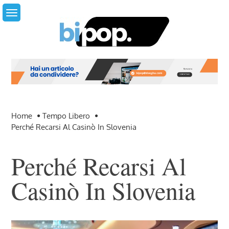
Skip
to
content
Home
Tempo Libero
Perché Recarsi Al Casinò In Slovenia
Perché Recarsi Al
Casinò In Slovenia