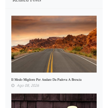
Il Modo Migliore Per Andare Da Padova A Brescia
Ago 08, 2026