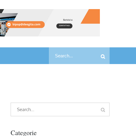
Search
Search
for:
Search
Search
for:
Categorie