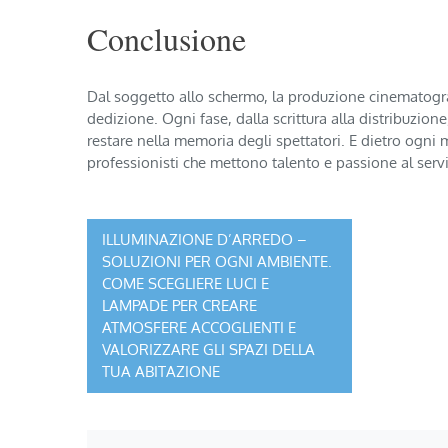
Conclusione
Dal soggetto allo schermo, la produzione cinematogra
dedizione. Ogni fase, dalla scrittura alla distribuzio
restare nella memoria degli spettatori. E dietro ogni m
professionisti che mettono talento e passione al servi
Navigazione
ILLUMINAZIONE D’ARREDO –
SOLUZIONI PER OGNI AMBIENTE.
articoli
COME SCEGLIERE LUCI E
LAMPADE PER CREARE
ATMOSFERE ACCOGLIENTI E
VALORIZZARE GLI SPAZI DELLA
TUA ABITAZIONE