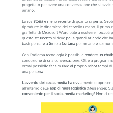
progettato per avere una conversazione che si avvicin
umano.
La sua
s
toria
è meno recente di quanto si pensi. Sebben
riprodurre le dinamiche del cervello umano, il primo 
graffetta di Microsoft Word utile a risolvere i piccoli
questo strumento si deve poi a grandi aziende che han
basti pensare a
Siri
o a
Cortana
per rimanere sui nomi
Con l’odierna tecnologia è possibile
rendere un chat
conduzione di una conversazione. Oltre a programmare 
ormai possibile far simulare al proprio robot tempi di 
una persona.
L’avvento dei social media
ha ovviamente rappresentat
all’interno delle
app di messaggistica
(Messenger, Sla
conveniente per il social media marketing
? Non ci re