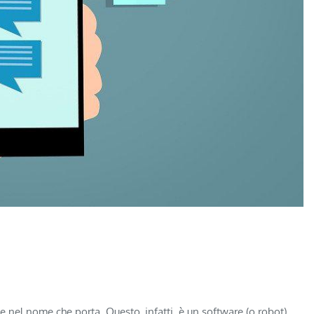
 nel nome che porta. Questo, infatti, è un software (o robot)