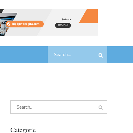
Search
Search
for:
Search
Search
for:
Categorie