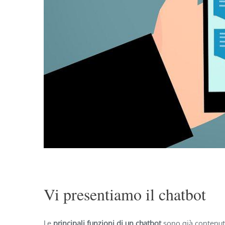
Vi presentiamo il chatbot
Le
principali funzioni di un chatbot
sono già contenute