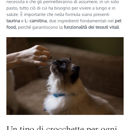
necessita e che gli permetteranno di assumere, in un solo
pasto, tutto ciò di cui ha bisogno per vivere a lungo e in
salute. È importante che nella formula siano presenti
taurina
e
L
–
carnitina
, due ingredienti fondamentali nel
pet
food,
perché garantiscono la
funzionalità dei tessuti vitali
.
Un tipo di crocchette per ogni