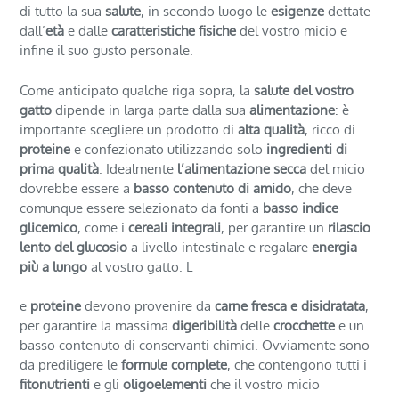
di tutto la sua
salute
, in secondo luogo le
esigenze
dettate
dall’
età
e dalle
caratteristiche fisiche
del vostro micio e
infine il suo gusto personale.
Come anticipato qualche riga sopra, la
salute del vostro
gatto
dipende in larga parte dalla sua
alimentazione
: è
importante scegliere un prodotto di
alta qualità
, ricco di
proteine
e confezionato utilizzando solo
ingredienti di
prima qualità
. Idealmente
l’alimentazione secca
del micio
dovrebbe essere a
basso contenuto di amido
, che deve
comunque essere selezionato da fonti a
basso indice
glicemico
, come i
cereali
integrali
, per garantire un
rilascio
lento del glucosio
a livello intestinale e regalare
energia
più a lungo
al vostro gatto. L
e
proteine
devono provenire da
carne fresca e disidratata
,
per garantire la massima
digeribilità
delle
crocchette
e un
basso contenuto di conservanti chimici. Ovviamente sono
da prediligere le
formule complete
, che contengono tutti i
fitonutrienti
e gli
oligoelementi
che il vostro micio