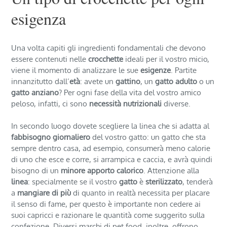
esigenza
Una volta capiti gli ingredienti fondamentali che devono
essere contenuti nelle
crocchette
ideali per il vostro micio,
viene il momento di analizzare le sue
esigenze
. Partite
innanzitutto dall’
età
: avete un
gattino
, un
gatto adulto
o un
gatto anziano
? Per ogni fase della vita del vostro amico
peloso, infatti, ci sono
necessità nutrizionali
diverse.
In secondo luogo dovete scegliere la linea che si adatta al
fabbisogno giornaliero
del vostro gatto: un gatto che sta
sempre dentro casa, ad esempio, consumerà meno calorie
di uno che esce e corre, si arrampica e caccia, e avrà quindi
bisogno di un
minore apporto calorico
. Attenzione alla
linea
: specialmente se il vostro
gatto
è
sterilizzato
, tenderà
a
mangiare di più
di quanto in realtà necessita per placare
il senso di fame, per questo è importante non cedere ai
suoi capricci e razionare le quantità come suggerito sulla
confezione. Diversi marchi di pet food, inoltre, offrono