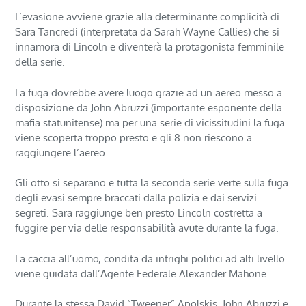
L’evasione avviene grazie alla determinante complicità di
Sara Tancredi (interpretata da Sarah Wayne Callies) che si
innamora di Lincoln e diventerà la protagonista femminile
della serie.
La fuga dovrebbe avere luogo grazie ad un aereo messo a
disposizione da John Abruzzi (importante esponente della
mafia statunitense) ma per una serie di vicissitudini la fuga
viene scoperta troppo presto e gli 8 non riescono a
raggiungere l’aereo.
Gli otto si separano e tutta la seconda serie verte sulla fuga
degli evasi sempre braccati dalla polizia e dai servizi
segreti. Sara raggiunge ben presto Lincoln costretta a
fuggire per via delle responsabilità avute durante la fuga.
La caccia all’uomo, condita da intrighi politici ad alti livello
viene guidata dall’Agente Federale Alexander Mahone.
Durante la stessa David “Tweener” Apolskis, John Abruzzi e