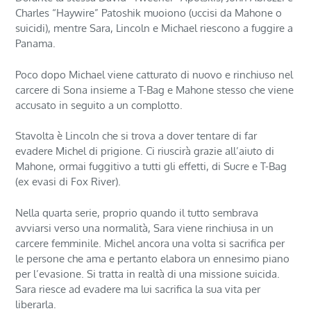
Charles “Haywire” Patoshik muoiono (uccisi da Mahone o
suicidi), mentre Sara, Lincoln e Michael riescono a fuggire a
Panama.
Poco dopo Michael viene catturato di nuovo e rinchiuso nel
carcere di Sona insieme a T-Bag e Mahone stesso che viene
accusato in seguito a un complotto.
Stavolta è Lincoln che si trova a dover tentare di far
evadere Michel di prigione. Ci riuscirà grazie all’aiuto di
Mahone, ormai fuggitivo a tutti gli effetti, di Sucre e T-Bag
(ex evasi di Fox River).
Nella quarta serie, proprio quando il tutto sembrava
avviarsi verso una normalità, Sara viene rinchiusa in un
carcere femminile. Michel ancora una volta si sacrifica per
le persone che ama e pertanto elabora un ennesimo piano
per l’evasione. Si tratta in realtà di una missione suicida.
Sara riesce ad evadere ma lui sacrifica la sua vita per
liberarla.