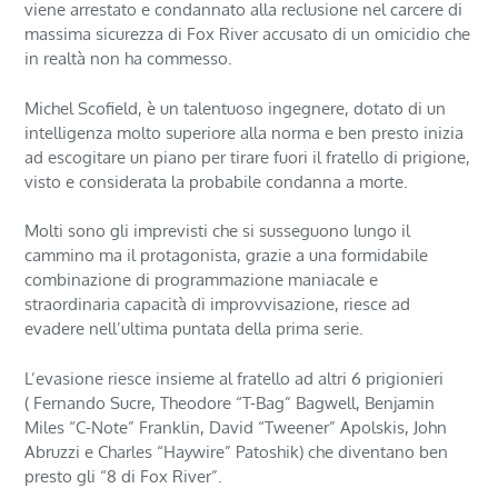
viene arrestato e condannato alla reclusione nel carcere di
massima sicurezza di Fox River accusato di un omicidio che
in realtà non ha commesso.
Michel Scofield, è un talentuoso ingegnere, dotato di un
intelligenza molto superiore alla norma e ben presto inizia
ad escogitare un piano per tirare fuori il fratello di prigione,
visto e considerata la probabile condanna a morte.
Molti sono gli imprevisti che si susseguono lungo il
cammino ma il protagonista, grazie a una formidabile
combinazione di programmazione maniacale e
straordinaria capacità di improvvisazione, riesce ad
evadere nell’ultima puntata della prima serie.
L’evasione riesce insieme al fratello ad altri 6 prigionieri
( Fernando Sucre, Theodore “T-Bag” Bagwell, Benjamin
Miles “C-Note” Franklin, David “Tweener” Apolskis, John
Abruzzi e Charles “Haywire” Patoshik) che diventano ben
presto gli “8 di Fox River”.